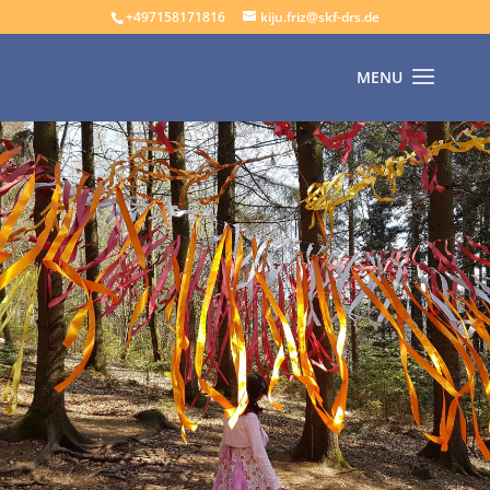
+497158171816
kiju.friz@skf-drs.de