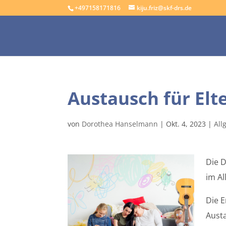
+497158171816
kiju.friz@skf-drs.de
Austausch für El
von
Dorothea Hanselmann
|
Okt. 4, 2023
|
All
Die 
im Al
Die E
Austa