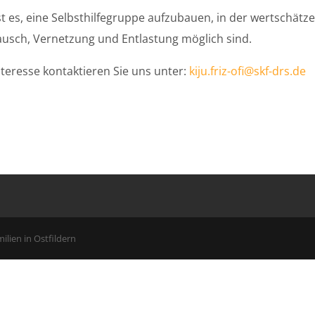
ist es, eine Selbsthilfegruppe aufzubauen, in der wertschätz
ausch, Vernetzung und Entlastung möglich sind.
nteresse kontaktieren Sie uns unter:
kiju.friz-ofi@skf-drs.de
milien in Ostfildern