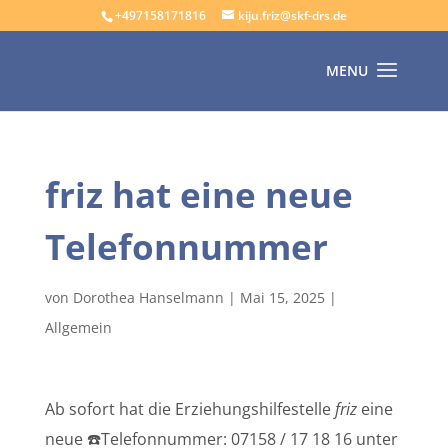
+497158171816
kiju.friz@skf-drs.de
friz hat eine neue
Telefonnummer
von
Dorothea Hanselmann
|
Mai 15, 2025
|
Allgemein
Ab sofort hat die Erziehungshilfestelle
friz
eine
neue ☎️Telefonnummer: 07158 / 17 18 16 unter